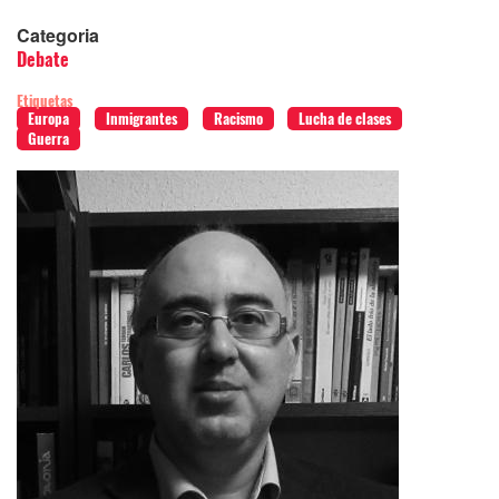
Categoria
Debate
Etiquetas
Europa
Inmigrantes
Racismo
Lucha de clases
Guerra