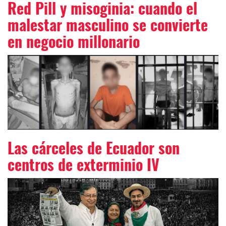
Red Pill y misoginia: cuando el
malestar masculino se convierte
en negocio millonario
Las cárceles de Ecuador son
centros de exterminio IV