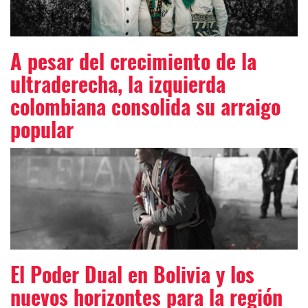
A pesar del crecimiento de la
ultraderecha, la izquierda
colombiana consolida su arraigo
popular
El Poder Dual en Bolivia y los
nuevos horizontes para la región