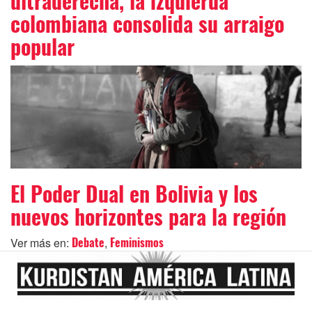
ultraderecha, la izquierda
colombiana consolida su arraigo
popular
El Poder Dual en Bolivia y los
nuevos horizontes para la región
Ver más en:
,
Debate
Feminismos