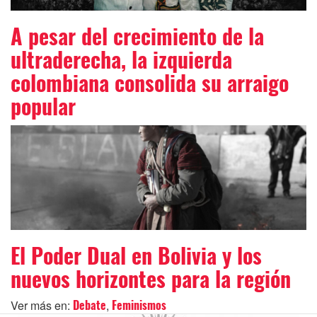
A pesar del crecimiento de la
ultraderecha, la izquierda
colombiana consolida su arraigo
popular
El Poder Dual en Bolivia y los
nuevos horizontes para la región
Ver más en:
,
Debate
Feminismos