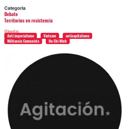
Categoria
Debate
Territorios en resistencia
Etiquetas
Anti imperialismo
Vietnam
anticapitalismo
Militancia Comunista
Ho Chi Minh