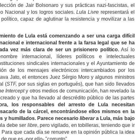
lección de Jair Bolsonaro y sus prácticas nazi-fascistas, el
o Nacional y los logros sociales.
Lula Livre
representará el
 político, capaz de aglutinar la resistencia y movilizar a las
amiento de
Lula
está comenzando a ser una carga difícil
n nacional e internacional frente a la farsa legal que se ha
da vez más clara de ser un prisionero político.
Así lo
nombre internacional, líderes políticos e intelectuales
stituciones sindicales internacionales y el Ayuntamiento de
ión de los mensajes electrónicos intercambiados por los
va Jato, el entonces Juez Sérgio Moro y algunos ministros
l (
STF,
por sus siglas en portugués)
, que han sido llevados
e Intercept
y otros medios de comunicación, han revelado la
 creado y que ha llevado al descrédito público de las partes
ra, los responsables del arresto de
Lula
necesitan
acarlo de la cárcel, encontrándose ellos mismos en la
os y humillados. Parece necesario
liberar
a Lula
, más bajo
ula
debe ser
libre
, pero vigilado, en tobilleras, teniendo que ir
. Para que cada día se renueve en la opinión pública la idea
 de que es -por ello- "corrupto".