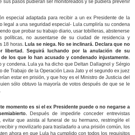
que sus pasos pudieran ser monitoreados y se pudiera prevenir
n especial adaptada para recibir a un ex Presidente de la
o legal a una seguridad especial- Lula cumpliría su condena
niendo que probar su trabajo diario, usar tobilleras, abstenerse
es políticas, no ausentarse de su ciudad de residencia y
s 18 horas.
Lula se niega. No se inclinará. Declara que no
r libertad. Seguirá luchando por la anulación de su
o de los que lo han acusado y condenado injustamente.
io y condena.
Lula
ya ha dicho que Deltan Dallagnol y Sérgio
po de Trabajo de la Operación Lava Jato y el segundo ex juez
ían estar en prisión, y que hoy es el Ministro de Justicia del
quien sólo obtuvo la mayoría de votos después de que se le
.
ste momento es si
el ex Presidente
puede o no negarse a
semiabierto.
Después de impedirle conceder entrevistas
, evitar que asista al funeral de su hermano, restringírle el
ecibir y movilizarlo para trasladarlo a una prisión común, los
sten ahora en que Lula ha cumplido con todos los requisitos