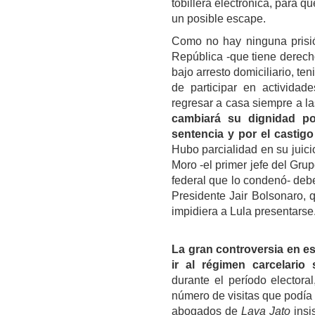
tobillera electrónica, para 
un posible escape.
Como no hay ninguna prisió
República -que tiene derech
bajo arresto domiciliario, te
de participar en actividad
regresar a casa siempre a la
cambiará su dignidad po
sentencia y por el castig
Hubo parcialidad en su juic
Moro -el primer jefe del Gru
federal que lo condenó- deber
Presidente Jair Bolsonaro, 
impidiera a
Lula
presentarse
La gran controversia en e
ir al régimen carcelario 
durante el período electoral
número de visitas que podía r
abogados de
Lava Jato
insi