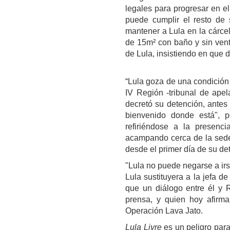
legales para progresar en e
puede cumplir el resto de 
mantener a
Lula
en la cárce
de 15m² con baño y sin vent
de Lula, insistiendo en que d
“Lula goza de una condición 
IV Región -tribunal de apel
decretó su detención, antes
bienvenido donde está", p
refiriéndose a la presenc
acampando cerca de la sede
desde el primer día de su de
"
Lula
no puede negarse a irs
Lula
sustituyera a la jefa d
que un diálogo entre
él
y R
prensa, y quien hoy afirma
Operación Lava Jato.
Lula Livre
es un peligro para