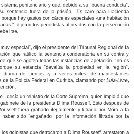
l sistema penitenciario y que, debido a su "buena conducta",
su sentencia fuera de la prisión. "Es caro para Hacienda
l porque hay gastos con cárceles especiales -una habitación
anas-", dijeron los periodistas alineados con la persecución
ebe irse.
muy especial", dijo el presidente del Tribunal Regional de la
ación que ratificó la sentencia condenatoria en su contra y
 de que se agoten todas las instancias de apelación- "no es
orque su estancia "devalúa la propiedad en la región",
ia diurna de cientos -y a veces miles- de manifestantes
 de la Policía Federal en Curitiba, clamando por
Lula-Livre
,
tención.
e", decía un ministro de la Corte Suprema, quien impidió que
e gabinete de la presidenta Dilma Rousseff. Esto después de
ousseff fuera grabado ilegalmente y filtrado por Moro a la
 haber sido "engañado" por la información filtrada por la
 los golpistas que derrocaron a Dilma Rousseff, arrestaron a