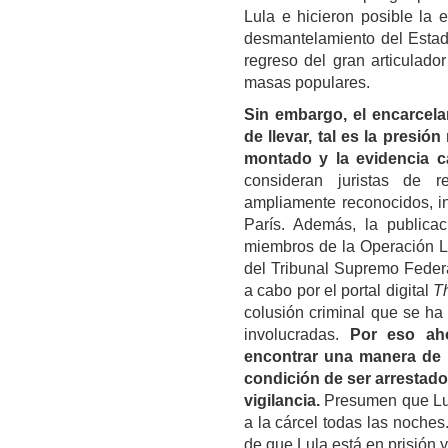
Lula
e hicieron posible la e
desmantelamiento del Estad
regreso del gran articulador
masas populares.
Sin embargo, el encarcel
de llevar, tal es la presió
montado y la evidencia ca
consideran juristas de re
ampliamente reconocidos, in
París. Además, la publicac
miembros de la Operación La
del Tribunal Supremo Federa
a cabo por el portal digital
Th
colusión criminal que se ha
involucradas.
Por eso aho
encontrar una manera de s
condición de ser arrestad
vigilancia.
Presumen que
L
a la cárcel todas las noches
de que Lula está en prisión y