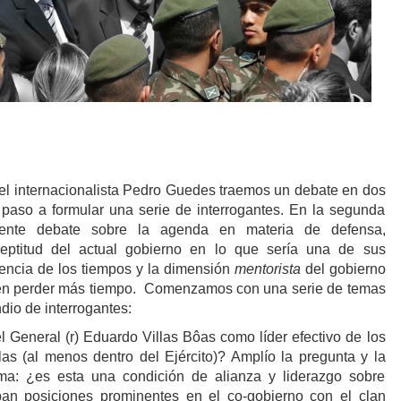
y el internacionalista Pedro Guedes traemos un debate en dos
, paso a formular una serie de interrogantes. En la segunda
iente debate sobre la agenda en materia de defensa,
eptitud del actual gobierno en lo que sería una de sus
gencia de los tiempos y la dimensión
mentorista
del gobierno
en perder más tiempo. Comenzamos con una serie de temas
dio de interrogantes:
l General (r) Eduardo Villas Bôas como líder efectivo de los
llas (al menos dentro del Ejército)? Amplío la pregunta y la
rma: ¿es esta una condición de alianza y liderazgo sobre
pan posiciones prominentes en el co-gobierno con el clan