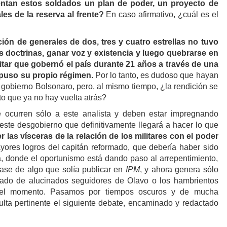
tan estos soldados un plan de poder, un proyecto de
les de la reserva al frente?
En caso afirmativo, ¿cuál es el
ón de generales de dos, tres y cuatro estrellas no tuvo
us doctrinas, ganar voz y existencia y luego quebrarse en
litar que gobernó el país durante 21 años a través de una
mpuso su propio régimen.
Por lo tanto, es dudoso que hayan
 gobierno Bolsonaro, pero, al mismo tiempo, ¿la rendición se
o que ya no hay vuelta atrás?
e ocurren sólo a este analista y deben estar impregnando
 este desgobierno que definitivamente llegará a hacer lo que
 las vísceras de la relación de los militares con el poder
ores logros del capitán reformado, que debería haber sido
a, donde el oportunismo está dando paso al arrepentimiento,
rase de algo que solía publicar en
IPM
, y ahora genera sólo
ado de alucinados seguidores de Olavo o los hambrientos
l momento. Pasamos por tiempos oscuros y de mucha
ulta pertinente el siguiente debate, encaminado y redactado