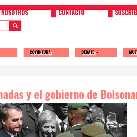
NOSOTROS
CONTACTO
SUSCRIB
COYUNTURA
DEBATE
MUL
tion
madas y el gobierno de Bolsonar