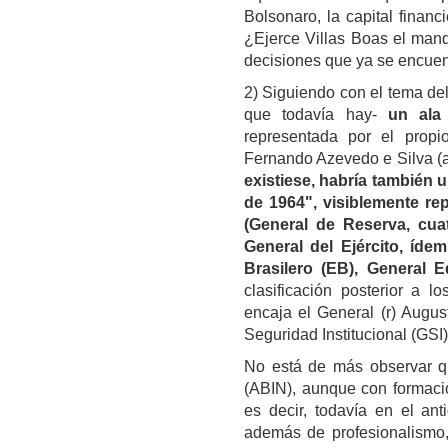
Bolsonaro, la capital finan
¿Ejerce Villas Boas el man
decisiones que ya se encuen
2) Siguiendo con el tema del
que todavía hay-
un ala
representada por el prop
Fernando Azevedo e Silva (ac
existiese, habría también 
de 1964", visiblemente re
(General de Reserva, cua
General del Ejército, íde
Brasilero (EB), General E
clasificación posterior a 
encaja el General (r) Augus
Seguridad Institucional (GSI),
No está de más observar que
(ABIN), aunque con formació
es decir, todavía en el ant
además de profesionalismo,