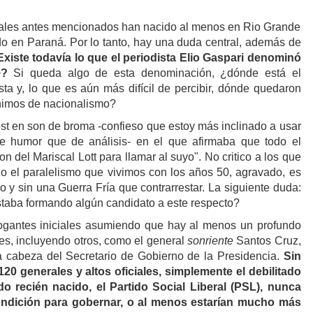
rales antes mencionados han nacido al menos en Rio Grande
ido en Paraná. Por lo tanto, hay una duda central, además de
xiste todavía lo que el periodista Elio Gaspari denominó
e
?
Si queda algo de esta denominación, ¿dónde está el
lista y, lo que es aún más difícil de percibir, dónde quedaron
nimos de nacionalismo?
st en son de broma -confieso que estoy más inclinado a usar
 humor que de análisis- en el que afirmaba que todo el
 del Mariscal Lott para llamar al suyo". No critico a los que
zo el paralelismo que vivimos con los años 50, agravado, es
o y sin una Guerra Fría que contrarrestar. La siguiente duda:
taba formando algún candidato a este respecto?
rogantes iniciales asumiendo que hay al menos un profundo
es, incluyendo otros, como el general
sonriente
Santos Cruz,
 la cabeza del Secretario de Gobierno de la Presidencia.
Sin
20 generales y altos oficiales, simplemente el debilitado
o recién nacido, el Partido Social Liberal (PSL), nunca
ondición para gobernar, o al menos estarían mucho más