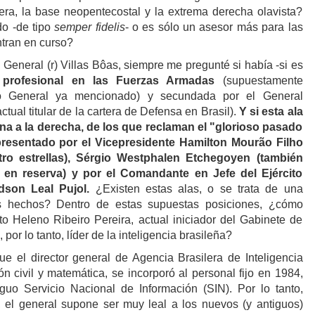
ciera, la base neopentecostal y la extrema derecha olavista?
do -de tipo
semper fidelis
- o es sólo un asesor más para las
tran en curso?
 General (r) Villas Bôas, siempre me pregunté si había -si es
 profesional en las Fuerzas Armadas
(supuestamente
io General ya mencionado) y secundada por el General
tual titular de la cartera de Defensa en Brasil).
Y si esta ala
una a la derecha, de los que reclaman el "glorioso pasado
presentado por el Vicepresidente Hamilton Mourão Filho
tro estrellas), Sérgio Westphalen Etchegoyen (también
m en reserva) y por el Comandante en Jefe del Ejército
dson Leal Pujol.
¿Existen estas alas, o se trata de una
los hechos? Dentro de estas supuestas posiciones, ¿cómo
to Heleno Ribeiro Pereira, actual iniciador del Gabinete de
 por lo tanto, líder de la inteligencia brasileña?
 el director general de Agencia Brasilera de Inteligencia
n civil y matemática, se incorporó al personal fijo en 1984,
iguo Servicio Nacional de Información (SIN). Por lo tanto,
 el general supone ser muy leal a los nuevos (y antiguos)