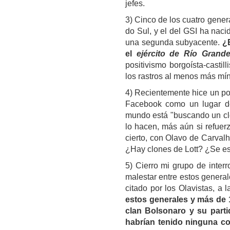
jefes.
3) Cinco de los cuatro gene
do Sul, y el del GSI ha nac
una segunda subyacente.
¿E
el
ejército de Río Grand
positivismo borgoísta-castil
los rastros al menos más mí
4) Recientemente hice un po
Facebook como un lugar de
mundo está "buscando un clon
lo hacen, más aún si refuer
cierto, con Olavo de Carvalh
¿Hay clones de Lott? ¿Se es
5) Cierro mi grupo de inter
malestar entre estos general
citado por los Olavistas, a
estos generales y más de 1
clan Bolsonaro y su partid
habrían tenido ninguna c