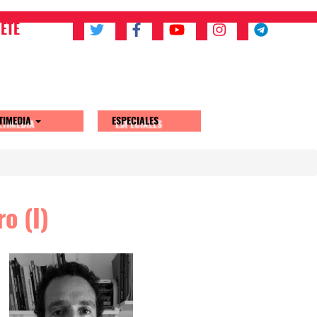
ETE
TIMEDIA
ESPECIALES
o (I)