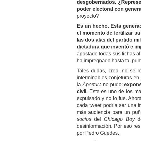
desgobernados. ¿Represen
poder electoral con genera
proyecto?
Es un hecho. Esta generaci
el momento de fertilizar s
las dos alas del partido mi
dictadura que inventó e i
apostado todas sus fichas al
ha impregnado hasta tal punt
Tales dudas, creo, no se l
interminables conjeturas en
la
Apertura
no pudo:
exponer
civil.
Este es uno de los may
expulsado y no lo fue. Ahor
cada tweet podría ser una f
más audiencia para un puñ
socios
del
Chicago Boy
de
desinformación. Por eso res
por Pedro Guedes.