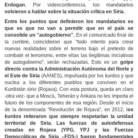
Erdogan.
Por videoconferencia, los mandatarios
volvieron a hablar sobre la situación crítica en Siria.
Entre los puntos que definieron los mandatarios es
que es que no van a permitir que en el país se
consolide un “autogobierno”.
En el comunicado final de
la cumbre, coincidieron que “todo intento para crear
nuevas realidades sobre el terreno bajo el pretexto de
combatir el terrorismo, entre ellas las ilegítimas iniciativas
de autogobierno”, serán rechazadas. Esto es un
golpe
directo contra la Administración Autónoma del Norte y
el Este de Siria
(AANES), impulsada por los kurdos y que
nuclea a los diferentes pueblos que conviven en el
Kurdistán sirio (Rojava). Con esta postura, queda en claro
-otra vez- que a Moscú, Teherán y Ankara no les importa el
futuro de los componentes de esa región. Desde el inicio
de la denominada “Revolución de Rojava”, en 2012, l
os
kurdos reiteraron que siempre respetarían la unidad
territorial de Siria. Las fuerzas de autodefensas
creadas en Rojava (YPG, YPJ y las Fuerzas
Democráticas de Siria –FDS-) fueron fundamentales