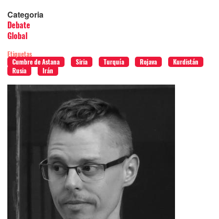
Categoria
Debate
Global
Etiquetas
Cumbre de Astana
Siria
Turquía
Rojava
Kurdistán
Rusia
Irán