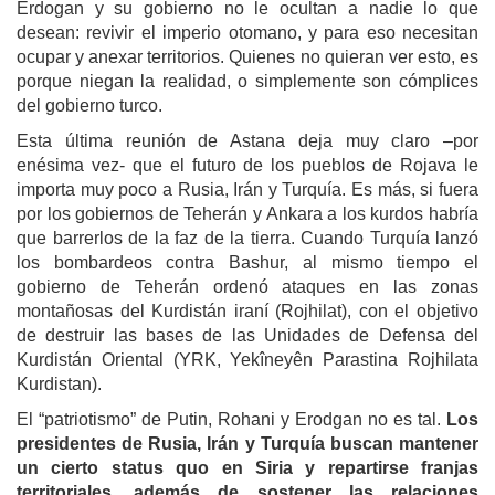
Erdogan y su gobierno no le ocultan a nadie lo que
desean: revivir el imperio otomano, y para eso necesitan
ocupar y anexar territorios. Quienes no quieran ver esto, es
porque niegan la realidad, o simplemente son cómplices
del gobierno turco.
Esta última reunión de Astana deja muy claro –por
enésima vez- que el futuro de los pueblos de Rojava le
importa muy poco a Rusia, Irán y Turquía. Es más, si fuera
por los gobiernos de Teherán y Ankara a los kurdos habría
que barrerlos de la faz de la tierra. Cuando Turquía lanzó
los bombardeos contra Bashur, al mismo tiempo el
gobierno de Teherán ordenó ataques en las zonas
montañosas del Kurdistán iraní (Rojhilat), con el objetivo
de destruir las bases de las Unidades de Defensa del
Kurdistán Oriental (YRK, Yekîneyên Parastina Rojhilata
Kurdistan).
El “patriotismo” de Putin, Rohani y Erodgan no es tal.
Los
presidentes de Rusia, Irán y Turquía buscan mantener
un cierto status quo en Siria y repartirse franjas
territoriales, además de sostener las relaciones