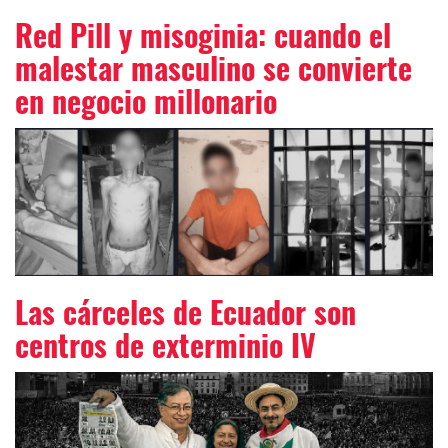
Red Pill y misoginia: cuando el
malestar masculino se convierte
en negocio millonario
Las cárceles de Ecuador son
centros de exterminio IV