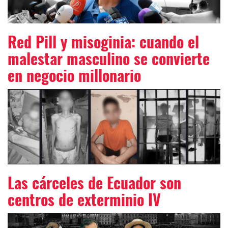
Red Pill y misoginia: cuando el
malestar masculino se convierte
en negocio millonario
Las cárceles de Ecuador son
centros de exterminio IV