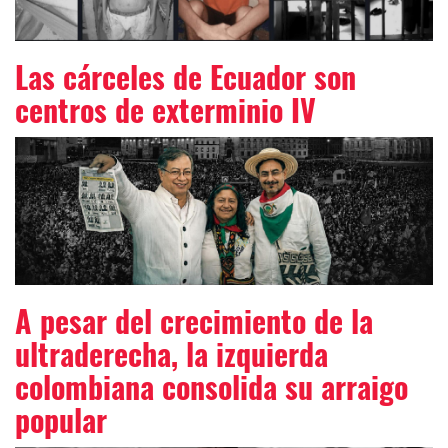
Las cárceles de Ecuador son
centros de exterminio IV
A pesar del crecimiento de la
ultraderecha, la izquierda
colombiana consolida su arraigo
popular