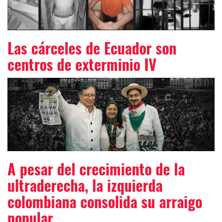
Las cárceles de Ecuador son
centros de exterminio IV
A pesar del crecimiento de la
ultraderecha, la izquierda
colombiana consolida su arraigo
popular