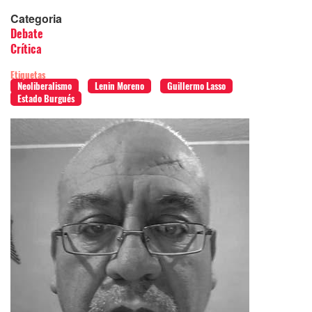
Categoria
Debate
Crítica
Etiquetas
Neoliberalismo
Lenin Moreno
Guillermo Lasso
Estado Burgués