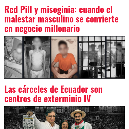
Red Pill y misoginia: cuando el
malestar masculino se convierte
en negocio millonario
Las cárceles de Ecuador son
centros de exterminio IV