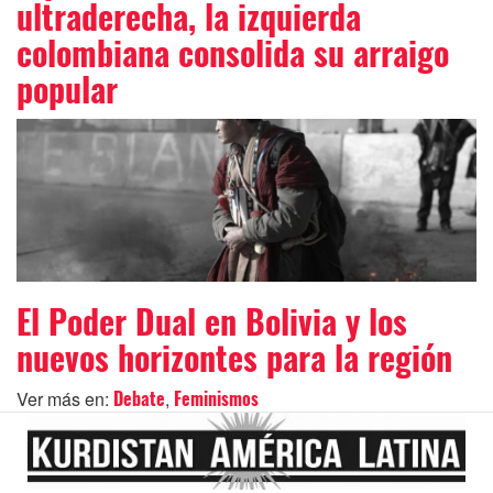
ultraderecha, la izquierda
colombiana consolida su arraigo
popular
El Poder Dual en Bolivia y los
nuevos horizontes para la región
Ver más en:
,
Debate
Feminismos