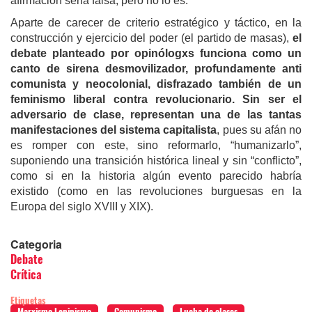
afirmación sería falsa, pero no lo es.
Aparte de carecer de criterio estratégico y táctico, en la
construcción y ejercicio del poder (el partido de masas),
el
debate planteado por opinólogxs funciona como un
canto de sirena desmovilizador, profundamente anti
comunista y neocolonial, disfrazado también de un
feminismo liberal contra revolucionario.
Sin ser el
adversario de clase, representan una de las tantas
manifestaciones del sistema capitalista
, pues su afán no
es romper con este, sino reformarlo, “humanizarlo”,
suponiendo una transición histórica lineal y sin “conflicto”,
como si en la historia algún evento parecido habría
existido (como en las revoluciones burguesas en la
Europa del siglo XVIII y XIX).
Categoria
Debate
Crítica
Etiquetas
Marxismo Leninismo
Comunismo
Lucha de clases