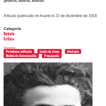
¡
Boicot, boicot, boicot!
Artículo publicado en Avanti el 22 de diciembre de 1916
Categoria
Debate
Crítica
Etiquetas
Periodismo militante
Lucha de clases
Ideología
Medios de Comunicación
Propaganda