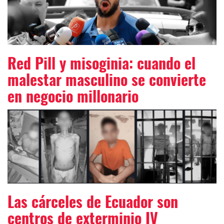
Red Pill y misoginia: cuando el
malestar masculino se convierte
en negocio millonario
Las cárceles de Ecuador son
centros de exterminio IV