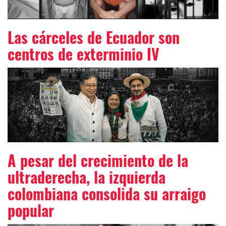
Las cárceles de Ecuador son
centros de exterminio IV
A pesar del crecimiento de la
ultraderecha, la izquierda
colombiana consolida su arraigo
popular