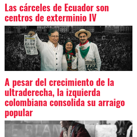
Las cárceles de Ecuador son
centros de exterminio IV
A pesar del crecimiento de la
ultraderecha, la izquierda
colombiana consolida su arraigo
popular